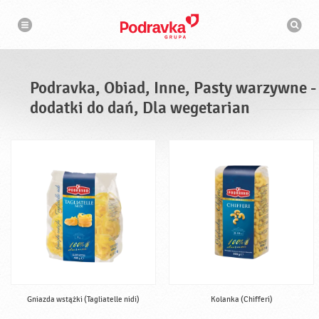
N
W
a
y
w
s
i
g
z
a
u
c
k
j
i
a
Podravka, Obiad, Inne, Pasty warzywne -
w
a
dodatki do dań, Dla wegetarian
r
k
a
Gniazda wstążki (Tagliatelle nidi)
Kolanka (Chifferi)