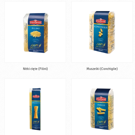
Nitki cięte (Filini)
Muszelki (Conchiglie)