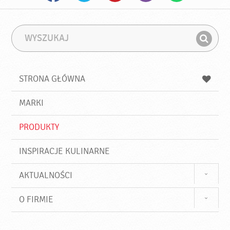
W
F
y
r
Z
s
a
n
z
z
u
a
a
STRONA GŁÓWNA
k
j
a
d
j
MARKI
ź
PRODUKTY
INSPIRACJE KULINARNE
AKTUALNOŚCI
O FIRMIE