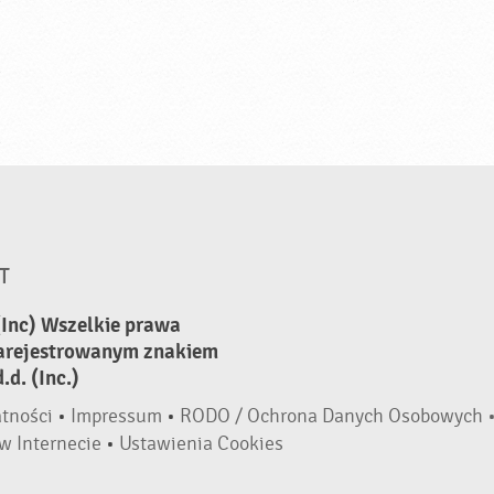
T
(Inc) Wszelkie prawa
zarejestrowanym znakiem
d. (Inc.)
atności
•
Impressum
•
RODO / Ochrona Danych Osobowych 
w Internecie
•
Ustawienia Cookies