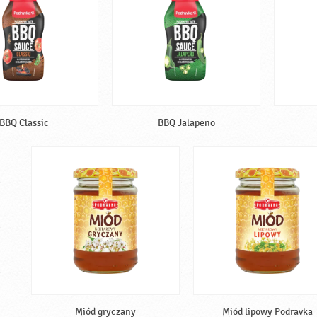
BBQ Classic
BBQ Jalapeno
Miód gryczany
Miód lipowy Podravka