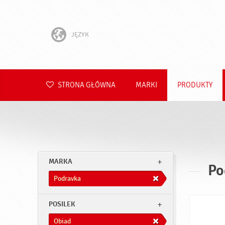
JĘZYK
English
Hrvatski
STRONA GŁÓWNA
MARKI
PRODUKTY
Slovenščina
Čeština
Slovenčina
MARKA
Po
Română
Podravka
Deutsch
POSILEK
Obiad