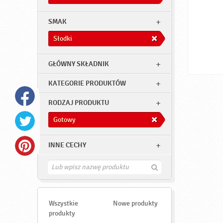
SMAK
Słodki
GŁÓWNY SKŁADNIK
KATEGORIE PRODUKTÓW
RODZAJ PRODUKTU
Gotowy
INNE CECHY
Z
n
a
j
d
Wszystkie
Nowe produkty
ź
produkty