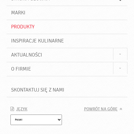
k
j
a
d
j
MARKI
ź
PRODUKTY
INSPIRACJE KULINARNE
AKTUALNOŚCI
O FIRMIE
SKONTAKTUJ SIĘ Z NAMI
JĘZYK
POWRÓT NA GÓRĘ