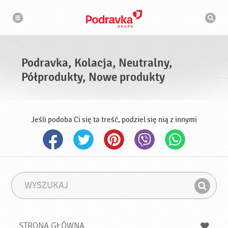
N
W
a
y
w
s
i
g
z
a
u
c
k
j
i
a
Podravka, Kolacja, Neutralny,
w
a
Półprodukty, Nowe produkty
r
k
a
Jeśli podoba Ci się ta treść, podziel się nią z innymi
W
F
y
r
Z
s
a
n
z
z
u
a
a
STRONA GŁÓWNA