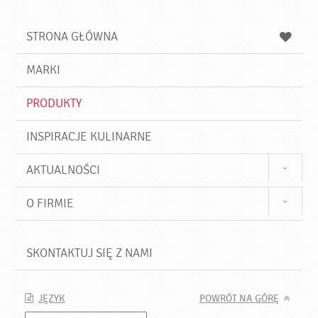
Z
s
a
n
z
z
u
a
a
STRONA GŁÓWNA
k
j
a
d
j
MARKI
ź
PRODUKTY
INSPIRACJE KULINARNE
AKTUALNOŚCI
O FIRMIE
SKONTAKTUJ SIĘ Z NAMI
JĘZYK
POWRÓT NA GÓRĘ