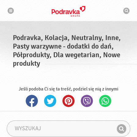
N
W
a
y
w
s
i
g
z
a
u
c
k
j
i
a
Podravka, Kolacja, Neutralny, Inne,
w
a
Pasty warzywne - dodatki do dań,
r
k
Półprodukty, Dla wegetarian, Nowe
a
produkty
Jeśli podoba Ci się ta treść, podziel się nią z innymi
W
F
y
r