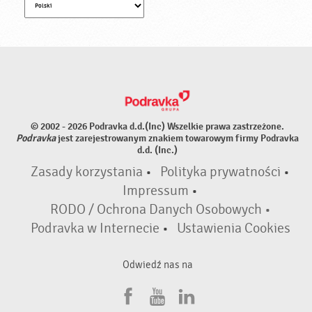
© 2002 - 2026 Podravka d.d.(Inc) Wszelkie prawa zastrzeżone.
Podravka
jest zarejestrowanym znakiem towarowym firmy Podravka
d.d. (Inc.)
Zasady korzystania
•
Polityka prywatności
•
Impressum
•
RODO / Ochrona Danych Osobowych •
Podravka w Internecie
•
Ustawienia Cookies
Odwiedź nas na
F
Y
L