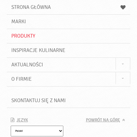
u
a
a
STRONA GŁÓWNA
k
j
a
d
j
MARKI
ź
PRODUKTY
INSPIRACJE KULINARNE
AKTUALNOŚCI
O FIRMIE
SKONTAKTUJ SIĘ Z NAMI
JĘZYK
POWRÓT NA GÓRĘ