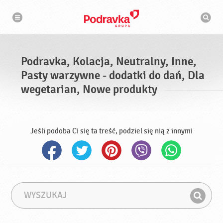
N
W
a
y
w
s
i
g
z
a
u
c
k
j
i
a
Podravka, Kolacja, Neutralny, Inne,
w
a
Pasty warzywne - dodatki do dań, Dla
r
k
wegetarian, Nowe produkty
a
Jeśli podoba Ci się ta treść, podziel się nią z innymi
W
F
y
r
Z
s
a
n
z
z