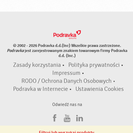
© 2002 - 2026 Podravka d.d.(Inc) Wszelkie prawa zastrzeżone.
Podravka
jest zarejestrowanym znakiem towarowym firmy Podravka
d.d. (Inc.)
Zasady korzystania
•
Polityka prywatności
•
Impressum
•
RODO / Ochrona Danych Osobowych •
Podravka w Internecie
•
Ustawienia Cookies
Odwiedź nas na
F
Y
L
a
o
i
Filtruj lub wyszukaj produkty