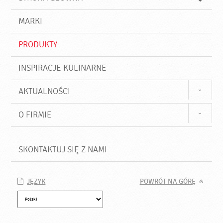
k
j
a
d
j
MARKI
ź
PRODUKTY
INSPIRACJE KULINARNE
AKTUALNOŚCI
O FIRMIE
SKONTAKTUJ SIĘ Z NAMI
JĘZYK
POWRÓT NA GÓRĘ