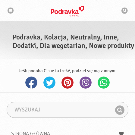
N
W
a
y
w
s
i
g
z
a
u
c
k
j
i
a
Podravka, Kolacja, Neutralny, Inne,
w
a
Dodatki, Dla wegetarian, Nowe produkty
r
k
a
Jeśli podoba Ci się ta treść, podziel się nią z innymi
W
F
y
r
Z
s
a
n
z
z
u
a
a
STRONA GŁÓWNA