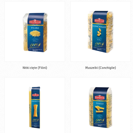
Nitki cięte (Filini)
Muszelki (Conchiglie)