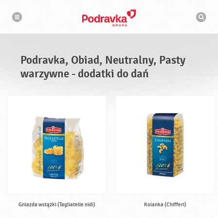
N
W
a
y
w
s
i
g
z
a
u
c
k
j
i
a
Podravka, Obiad, Neutralny, Pasty
w
a
warzywne - dodatki do dań
r
k
a
Gniazda wstążki (Tagliatelle nidi)
Kolanka (Chifferi)