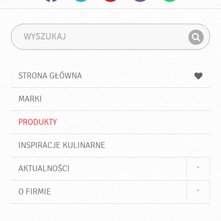
W
F
y
r
Z
s
a
n
z
z
u
a
a
STRONA GŁÓWNA
k
j
a
d
j
MARKI
ź
PRODUKTY
INSPIRACJE KULINARNE
AKTUALNOŚCI
O FIRMIE