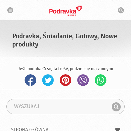
N
W
a
y
w
s
i
g
z
a
u
c
k
j
i
a
Podravka, Śniadanie, Gotowy, Nowe
w
a
produkty
r
k
a
Jeśli podoba Ci się ta treść, podziel się nią z innymi
W
F
y
r
Z
s
a
n
z
z
u
a
a
STRONA GŁÓWNA