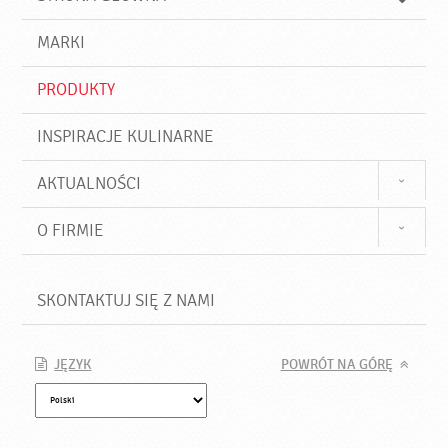
k
j
a
d
j
MARKI
ź
PRODUKTY
INSPIRACJE KULINARNE
AKTUALNOŚCI
O FIRMIE
SKONTAKTUJ SIĘ Z NAMI
JĘZYK
POWRÓT NA GÓRĘ