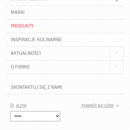
k
j
a
d
j
MARKI
ź
PRODUKTY
INSPIRACJE KULINARNE
AKTUALNOŚCI
O FIRMIE
SKONTAKTUJ SIĘ Z NAMI
JĘZYK
POWRÓT NA GÓRĘ