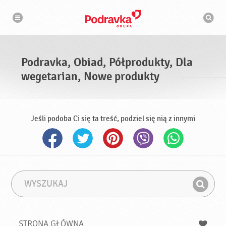
N
W
a
y
w
s
i
g
z
a
u
c
k
j
i
a
Podravka, Obiad, Półprodukty, Dla
w
a
wegetarian, Nowe produkty
r
k
a
Jeśli podoba Ci się ta treść, podziel się nią z innymi
W
F
y
r
Z
s
a
n
z
z
u
a
a
STRONA GŁÓWNA