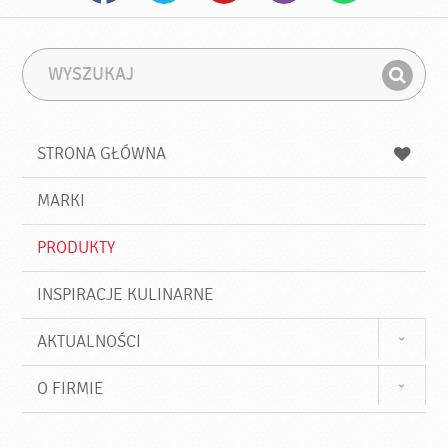
W
F
y
r
Z
s
a
n
z
z
u
a
a
STRONA GŁÓWNA
k
j
a
d
j
MARKI
ź
PRODUKTY
INSPIRACJE KULINARNE
AKTUALNOŚCI
O FIRMIE