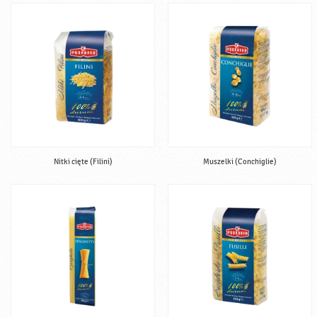
Nitki cięte (Filini)
Muszelki (Conchiglie)