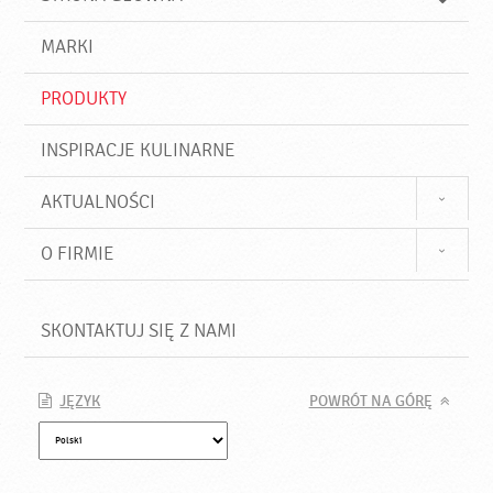
k
j
a
d
j
MARKI
ź
PRODUKTY
INSPIRACJE KULINARNE
AKTUALNOŚCI
O FIRMIE
SKONTAKTUJ SIĘ Z NAMI
JĘZYK
POWRÓT NA GÓRĘ