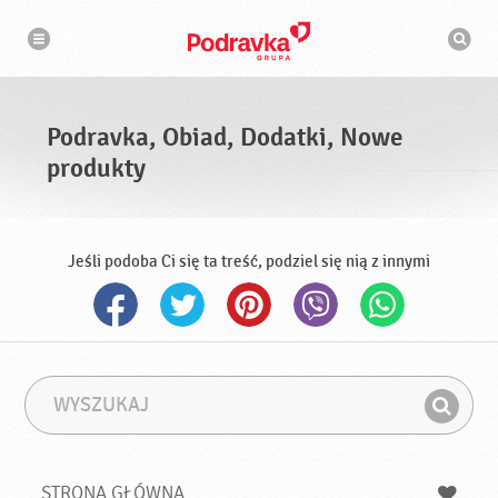
N
W
a
y
w
s
i
g
z
a
u
c
k
j
i
a
Podravka, Obiad, Dodatki, Nowe
w
a
produkty
r
k
a
Jeśli podoba Ci się ta treść, podziel się nią z innymi
W
F
y
r
Z
s
a
n
z
z
u
a
a
STRONA GŁÓWNA