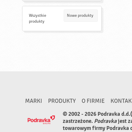
a
j
d
Wszystkie
Nowe produkty
ź
produkty
MARKI
PRODUKTY
O FIRMIE
KONTAK
© 2002 - 2026 Podravka d.d.
zastrzeżone.
Podravka
jest 
towarowym firmy Podravka d.