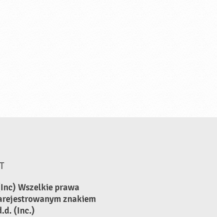
T
(Inc) Wszelkie prawa
zarejestrowanym znakiem
d. (Inc.)