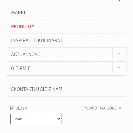
k
j
a
d
j
MARKI
ź
PRODUKTY
INSPIRACJE KULINARNE
AKTUALNOŚCI
O FIRMIE
SKONTAKTUJ SIĘ Z NAMI
JĘZYK
POWRÓT NA GÓRĘ