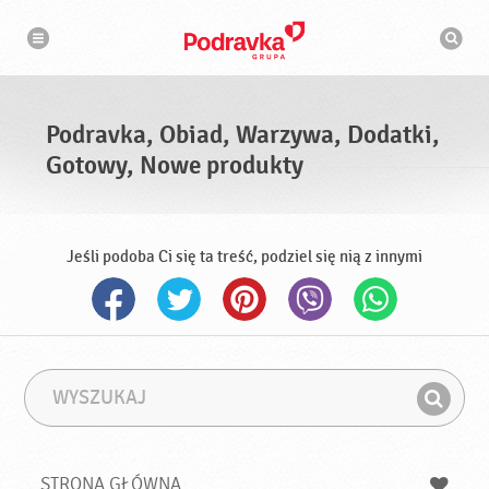
N
W
a
y
w
s
i
g
z
a
u
c
k
j
i
a
Podravka, Obiad, Warzywa, Dodatki,
w
a
Gotowy, Nowe produkty
r
k
a
Jeśli podoba Ci się ta treść, podziel się nią z innymi
W
F
y
r
Z
s
a
n
z
z
u
a
a
STRONA GŁÓWNA