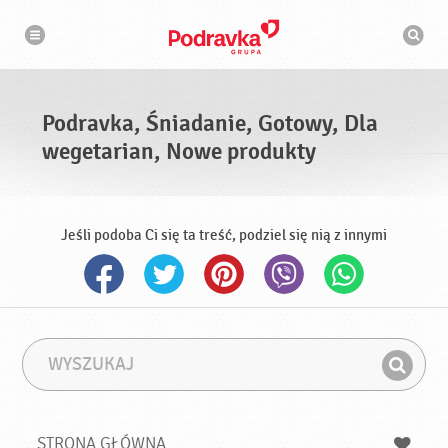
N
W
a
y
w
s
i
g
z
a
u
c
k
j
i
a
Podravka, Śniadanie, Gotowy, Dla
w
a
wegetarian, Nowe produkty
r
k
a
Jeśli podoba Ci się ta treść, podziel się nią z innymi
W
F
y
r
Z
s
a
n
z
z
u
a
a
STRONA GŁÓWNA