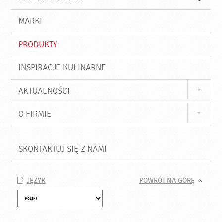
k
j
a
d
j
MARKI
ź
PRODUKTY
INSPIRACJE KULINARNE
AKTUALNOŚCI
O FIRMIE
SKONTAKTUJ SIĘ Z NAMI
JĘZYK
POWRÓT NA GÓRĘ