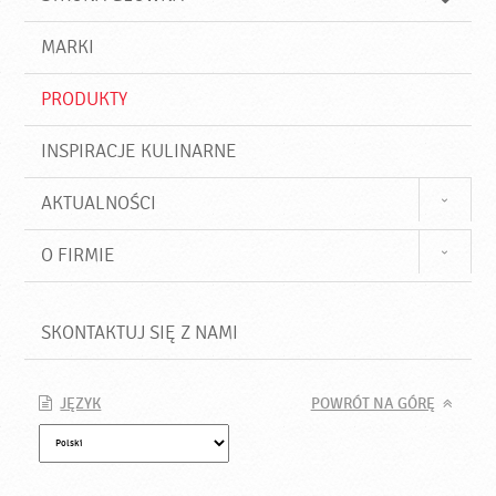
k
j
a
d
j
MARKI
ź
PRODUKTY
INSPIRACJE KULINARNE
AKTUALNOŚCI
O FIRMIE
SKONTAKTUJ SIĘ Z NAMI
JĘZYK
POWRÓT NA GÓRĘ