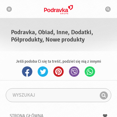
N
W
a
y
w
s
i
g
z
a
u
c
k
j
i
a
Podravka, Obiad, Inne, Dodatki,
w
a
Półprodukty, Nowe produkty
r
k
a
Jeśli podoba Ci się ta treść, podziel się nią z innymi
W
F
y
r
Z
s
a
n
z
z
u
a
a
STRONA GŁÓWNA