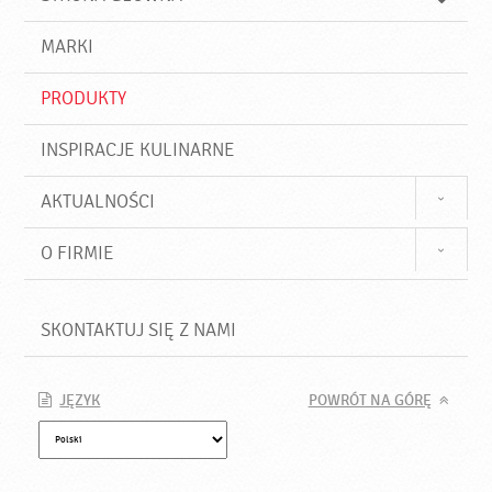
k
j
a
d
j
MARKI
ź
PRODUKTY
INSPIRACJE KULINARNE
AKTUALNOŚCI
O FIRMIE
SKONTAKTUJ SIĘ Z NAMI
JĘZYK
POWRÓT NA GÓRĘ