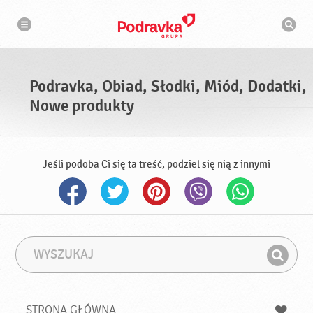
N
W
a
y
w
s
i
g
z
a
u
c
k
j
i
a
Podravka, Obiad, Słodki, Miód, Dodatki,
w
a
Nowe produkty
r
k
a
Jeśli podoba Ci się ta treść, podziel się nią z innymi
W
F
y
r
Z
s
a
n
z
z
u
a
a
STRONA GŁÓWNA