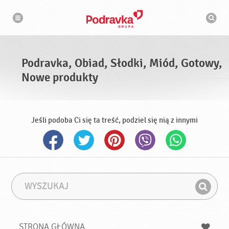
N
W
a
y
w
s
i
g
z
a
u
c
k
j
i
a
Podravka, Obiad, Słodki, Miód, Gotowy,
w
a
Nowe produkty
r
k
a
Jeśli podoba Ci się ta treść, podziel się nią z innymi
W
F
y
r
Z
s
a
n
z
z
u
a
a
STRONA GŁÓWNA