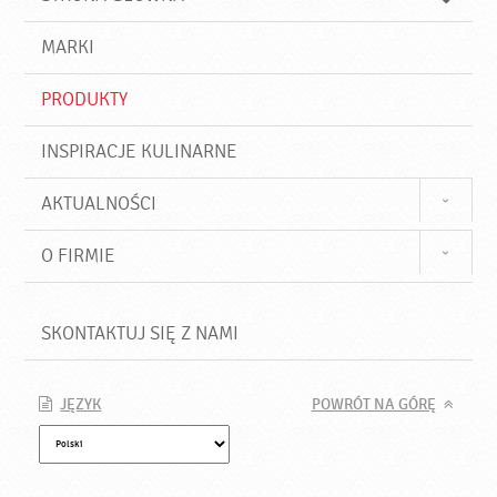
k
j
a
d
j
MARKI
ź
PRODUKTY
INSPIRACJE KULINARNE
AKTUALNOŚCI
O FIRMIE
SKONTAKTUJ SIĘ Z NAMI
JĘZYK
POWRÓT NA GÓRĘ