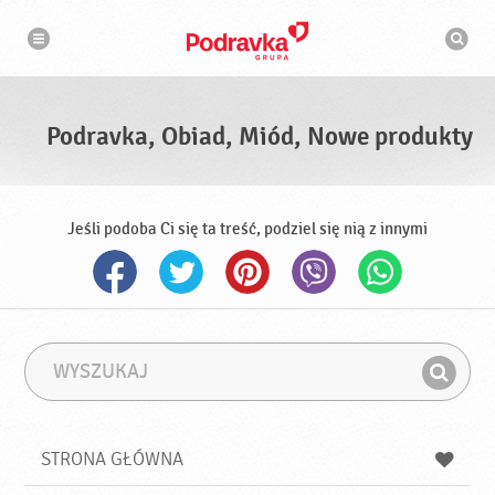
N
W
a
y
w
s
i
g
z
a
u
c
k
j
i
a
Podravka, Obiad, Miód, Nowe produkty
w
a
r
k
a
Jeśli podoba Ci się ta treść, podziel się nią z innymi
W
F
y
r
Z
s
a
n
z
z
u
a
a
STRONA GŁÓWNA
k
j
a