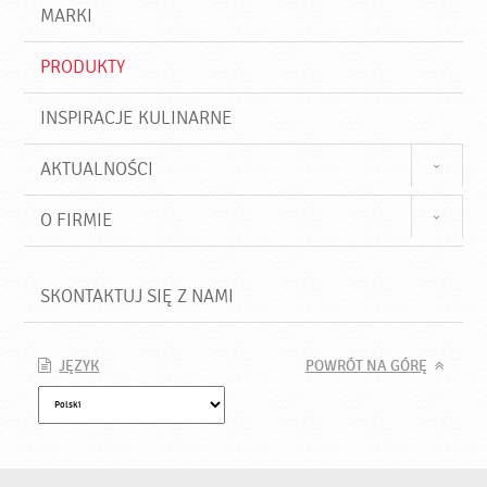
d
j
MARKI
ź
PRODUKTY
INSPIRACJE KULINARNE
AKTUALNOŚCI
O FIRMIE
SKONTAKTUJ SIĘ Z NAMI
JĘZYK
POWRÓT NA GÓRĘ