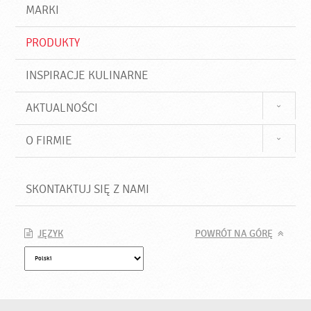
d
j
MARKI
ź
PRODUKTY
INSPIRACJE KULINARNE
AKTUALNOŚCI
O FIRMIE
SKONTAKTUJ SIĘ Z NAMI
JĘZYK
POWRÓT NA GÓRĘ