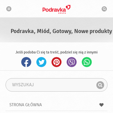
N
W
a
y
w
s
i
g
z
a
u
c
k
j
i
a
Podravka, Miód, Gotowy, Nowe produkty
w
a
r
k
a
Jeśli podoba Ci się ta treść, podziel się nią z innymi
W
F
y
r
Z
s
a
n
z
z
u
a
a
STRONA GŁÓWNA
k
j
a