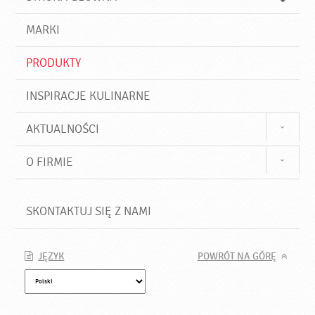
k
j
a
d
j
MARKI
ź
PRODUKTY
INSPIRACJE KULINARNE
AKTUALNOŚCI
O FIRMIE
SKONTAKTUJ SIĘ Z NAMI
JĘZYK
POWRÓT NA GÓRĘ