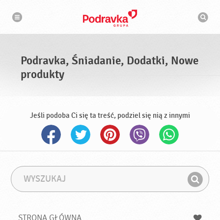
N
W
a
y
w
s
i
g
z
a
u
c
k
j
i
a
Podravka, Śniadanie, Dodatki, Nowe
w
a
produkty
r
k
a
Jeśli podoba Ci się ta treść, podziel się nią z innymi
W
F
y
r
Z
s
a
n
z
z
u
a
a
STRONA GŁÓWNA