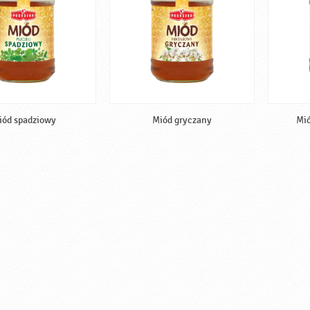
iód spadziowy
Miód gryczany
Mió