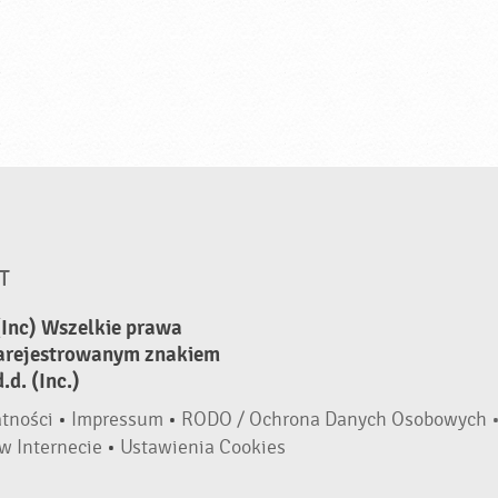
T
(Inc) Wszelkie prawa
zarejestrowanym znakiem
d. (Inc.)
atności
•
Impressum
•
RODO / Ochrona Danych Osobowych 
w Internecie
•
Ustawienia Cookies