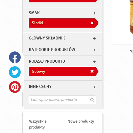
SMAK
Słodki
GŁÓWNY SKŁADNIK
KATEGORIE PRODUKTÓW
M
RODZAJ PRODUKTU
Gotowy
INNE CECHY
Z
n
a
j
d
Wszystkie
Nowe produkty
ź
produkty