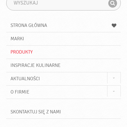
W
F
y
r
Z
s
a
n
z
z
u
a
a
STRONA GŁÓWNA
k
j
a
d
j
MARKI
ź
PRODUKTY
INSPIRACJE KULINARNE
AKTUALNOŚCI
O FIRMIE
SKONTAKTUJ SIĘ Z NAMI