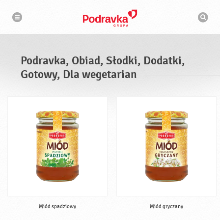
N
W
a
y
w
s
i
g
z
a
u
c
k
j
i
a
Podravka, Obiad, Słodki, Dodatki,
w
a
Gotowy, Dla wegetarian
r
k
a
Miód spadziowy
Miód gryczany