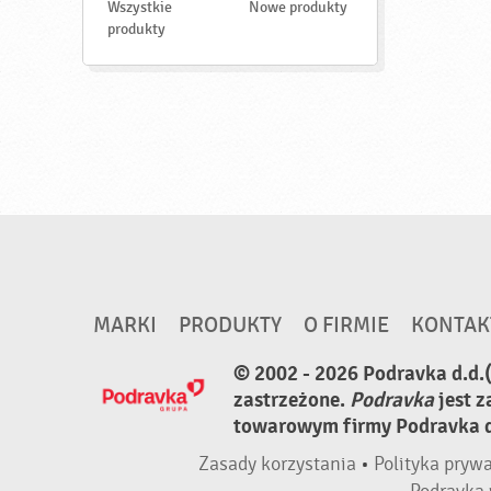
d
Wszystkie
Nowe produkty
ź
produkty
MARKI
PRODUKTY
O FIRMIE
KONTAK
© 2002 - 2026 Podravka d.d.
zastrzeżone.
Podravka
jest 
towarowym firmy Podravka d.
Zasady korzystania
•
Polityka pryw