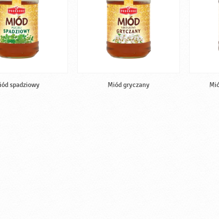
iód spadziowy
Miód gryczany
Mió