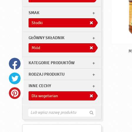
SMAK
Słodki
GŁÓWNY SKŁADNIK
Miód
M
KATEGORIE PRODUKTÓW
RODZAJ PRODUKTU
INNE CECHY
Dla wegetarian
Z
n
a
j