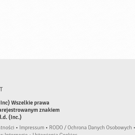
T
(Inc) Wszelkie prawa
zarejestrowanym znakiem
d. (Inc.)
atności
•
Impressum
•
RODO / Ochrona Danych Osobowych 