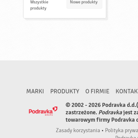
d
Wszystkie
Nowe produkty
ź
produkty
MARKI
PRODUKTY
O FIRMIE
KONTAK
© 2002 - 2026 Podravka d.d.
zastrzeżone.
Podravka
jest 
towarowym firmy Podravka d.
Zasady korzystania
•
Polityka pryw