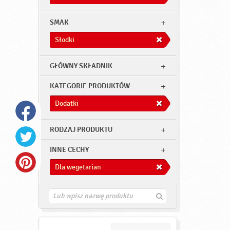
SMAK
Słodki
GŁÓWNY SKŁADNIK
KATEGORIE PRODUKTÓW
Dodatki
RODZAJ PRODUKTU
INNE CECHY
Dla wegetarian
Z
n
a
j