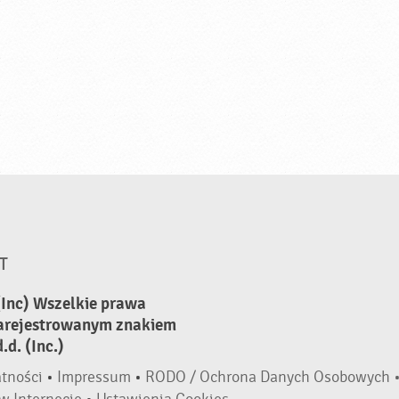
T
(Inc) Wszelkie prawa
zarejestrowanym znakiem
d. (Inc.)
atności
•
Impressum
•
RODO / Ochrona Danych Osobowych 