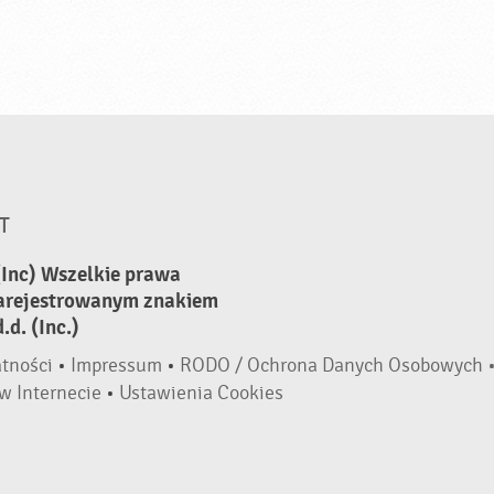
T
(Inc) Wszelkie prawa
zarejestrowanym znakiem
d. (Inc.)
atności
•
Impressum
•
RODO / Ochrona Danych Osobowych 
w Internecie
•
Ustawienia Cookies