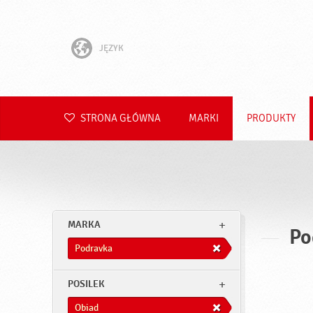
JĘZYK
English
Hrvatski
STRONA GŁÓWNA
MARKI
PRODUKTY
Slovenščina
Čeština
Slovenčina
MARKA
Po
Română
Podravka
Deutsch
POSILEK
Obiad