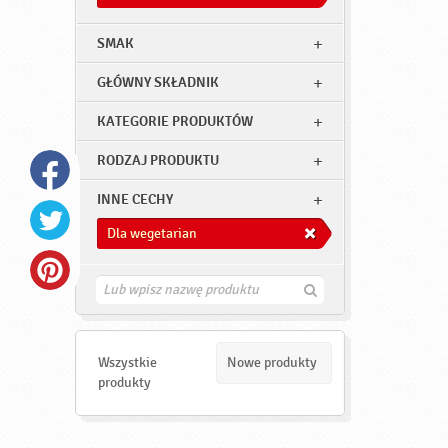
SMAK
GŁÓWNY SKŁADNIK
KATEGORIE PRODUKTÓW
RODZAJ PRODUKTU
INNE CECHY
Dla wegetarian
Z
n
a
j
d
Wszystkie
Nowe produkty
ź
produkty