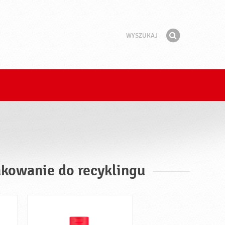
Wyszukaj
Fraza
Znajdź
akowanie do recyklingu