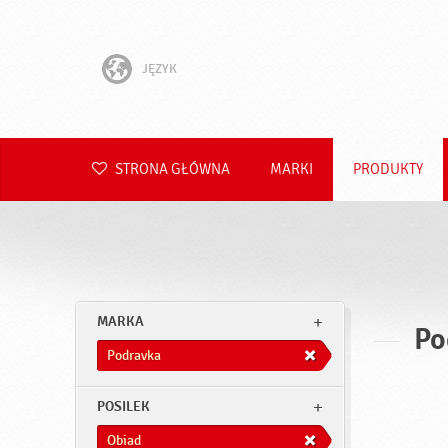
JĘZYK
English
Hrvatski
STRONA GŁÓWNA
MARKI
PRODUKTY
Slovenščina
Čeština
Slovenčina
MARKA
Po
Română
Podravka
Deutsch
POSILEK
Obiad