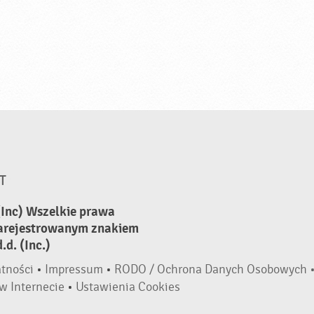
T
(Inc) Wszelkie prawa
zarejestrowanym znakiem
d. (Inc.)
atności
•
Impressum
•
RODO / Ochrona Danych Osobowych 
w Internecie
•
Ustawienia Cookies