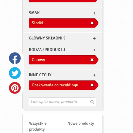
SMAK
Słodki
GŁÓWNY SKŁADNIK
RODZAJ PRODUKTU
Gotowy
INNE CECHY
Opakowanie do recyklingu
Z
n
a
j
d
Wszystkie
Nowe produkty
ź
produkty