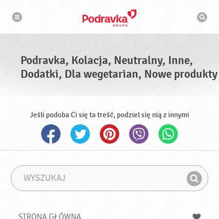
N
W
a
y
w
s
i
g
z
a
u
c
k
j
i
a
Podravka, Kolacja, Neutralny, Inne,
w
a
Dodatki, Dla wegetarian, Nowe produkty
r
k
a
Jeśli podoba Ci się ta treść, podziel się nią z innymi
W
F
y
r
Z
s
a
n
z
z
u
a
a
STRONA GŁÓWNA