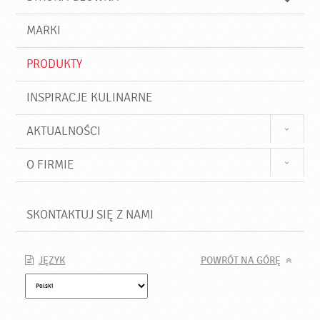
k
j
a
d
j
MARKI
ź
PRODUKTY
INSPIRACJE KULINARNE
AKTUALNOŚCI
O FIRMIE
SKONTAKTUJ SIĘ Z NAMI
JĘZYK
POWRÓT NA GÓRĘ