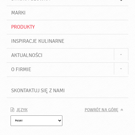
k
j
a
d
j
MARKI
ź
PRODUKTY
INSPIRACJE KULINARNE
AKTUALNOŚCI
O FIRMIE
SKONTAKTUJ SIĘ Z NAMI
JĘZYK
POWRÓT NA GÓRĘ