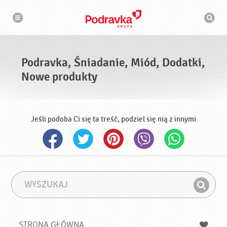
N
W
a
y
w
s
i
g
z
a
u
c
k
j
i
a
Podravka, Śniadanie, Miód, Dodatki,
w
a
Nowe produkty
r
k
a
Jeśli podoba Ci się ta treść, podziel się nią z innymi
W
F
y
r
Z
s
a
n
z
z
u
a
a
STRONA GŁÓWNA