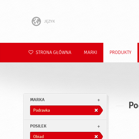
JĘZYK
English
Hrvatski
STRONA GŁÓWNA
MARKI
PRODUKTY
Slovenščina
Čeština
Slovenčina
MARKA
Po
Română
Podravka
Deutsch
POSILEK
Obiad