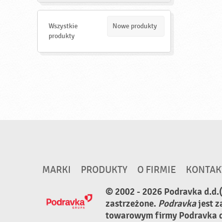
a
j
d
Wszystkie
Nowe produkty
ź
produkty
MARKI
PRODUKTY
O FIRMIE
KONTAK
© 2002 - 2026 Podravka d.d.
zastrzeżone.
Podravka
jest 
towarowym firmy Podravka d.