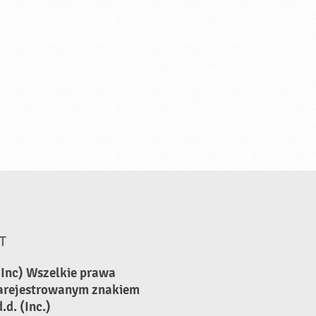
T
(Inc) Wszelkie prawa
zarejestrowanym znakiem
d. (Inc.)