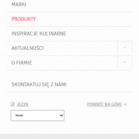
d
j
MARKI
ź
PRODUKTY
INSPIRACJE KULINARNE
AKTUALNOŚCI
O FIRMIE
SKONTAKTUJ SIĘ Z NAMI
JĘZYK
POWRÓT NA GÓRĘ