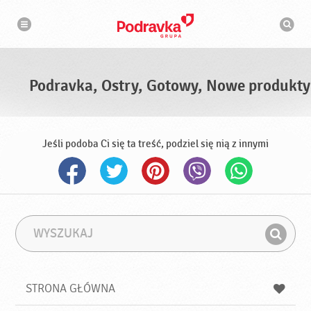
N
W
a
y
w
s
i
g
z
a
u
c
k
j
i
a
Podravka, Ostry, Gotowy, Nowe produkty
w
a
r
k
a
Jeśli podoba Ci się ta treść, podziel się nią z innymi
W
F
y
r
Z
s
a
n
z
z
u
a
a
STRONA GŁÓWNA
k
j
a