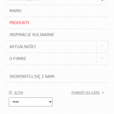
k
j
a
d
j
MARKI
ź
PRODUKTY
INSPIRACJE KULINARNE
AKTUALNOŚCI
O FIRMIE
SKONTAKTUJ SIĘ Z NAMI
JĘZYK
POWRÓT NA GÓRĘ