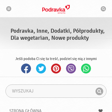
N
W
a
y
w
s
i
g
z
a
u
c
k
j
i
a
Podravka, Inne, Dodatki, Półprodukty,
w
a
Dla wegetarian, Nowe produkty
r
k
a
Jeśli podoba Ci się ta treść, podziel się nią z innymi
W
F
y
r
Z
s
a
n
z
z
u
a
a
STRONA GŁÓWNA