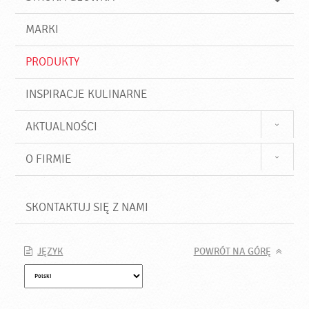
k
j
a
d
j
MARKI
ź
PRODUKTY
INSPIRACJE KULINARNE
AKTUALNOŚCI
O FIRMIE
SKONTAKTUJ SIĘ Z NAMI
JĘZYK
POWRÓT NA GÓRĘ