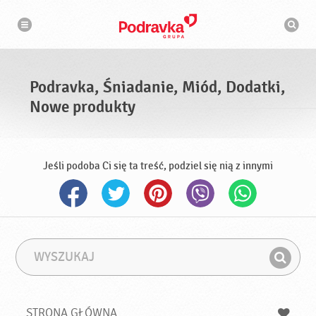
N
W
a
y
w
s
i
g
z
a
u
c
k
j
i
a
Podravka, Śniadanie, Miód, Dodatki,
w
a
Nowe produkty
r
k
a
Jeśli podoba Ci się ta treść, podziel się nią z innymi
W
F
y
r
Z
s
a
n
z
z
u
a
a
STRONA GŁÓWNA