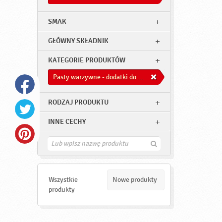
SMAK
GŁÓWNY SKŁADNIK
KATEGORIE PRODUKTÓW
Pasty warzywne - dodatki do dań
RODZAJ PRODUKTU
INNE CECHY
Z
n
a
j
d
Wszystkie
Nowe produkty
ź
produkty