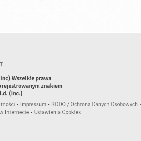
T
(Inc) Wszelkie prawa
zarejestrowanym znakiem
d. (Inc.)
atności
•
Impressum
•
RODO / Ochrona Danych Osobowych 
w Internecie
•
Ustawienia Cookies