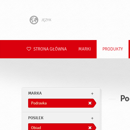
JĘZYK
English
Hrvatski
STRONA GŁÓWNA
MARKI
PRODUKTY
Slovenščina
Čeština
Slovenčina
MARKA
Po
Română
Podravka
Deutsch
POSILEK
Obiad