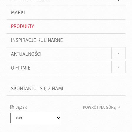
k
j
a
d
j
MARKI
ź
PRODUKTY
INSPIRACJE KULINARNE
AKTUALNOŚCI
O FIRMIE
SKONTAKTUJ SIĘ Z NAMI
JĘZYK
POWRÓT NA GÓRĘ