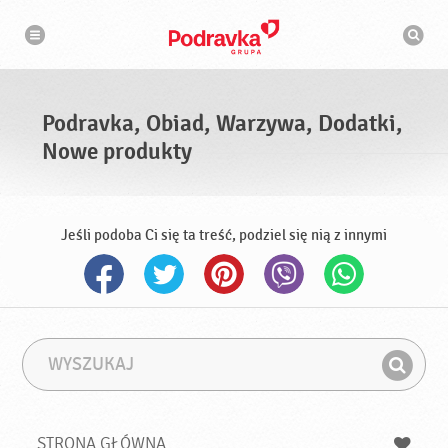
N
W
a
y
w
s
i
g
z
a
u
c
k
j
i
a
Podravka, Obiad, Warzywa, Dodatki,
w
a
Nowe produkty
r
k
a
Jeśli podoba Ci się ta treść, podziel się nią z innymi
W
F
y
r
Z
s
a
n
z
z
u
a
a
STRONA GŁÓWNA