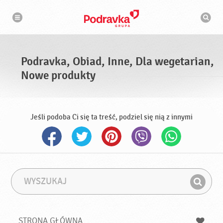
N
W
a
y
w
s
i
g
z
a
u
c
k
j
i
a
Podravka, Obiad, Inne, Dla wegetarian,
w
a
Nowe produkty
r
k
a
Jeśli podoba Ci się ta treść, podziel się nią z innymi
W
F
y
r
Z
s
a
n
z
z
u
a
a
STRONA GŁÓWNA