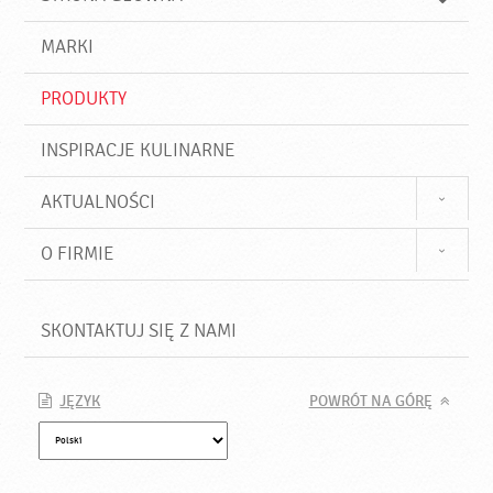
k
j
a
d
j
MARKI
ź
PRODUKTY
INSPIRACJE KULINARNE
AKTUALNOŚCI
O FIRMIE
SKONTAKTUJ SIĘ Z NAMI
JĘZYK
POWRÓT NA GÓRĘ