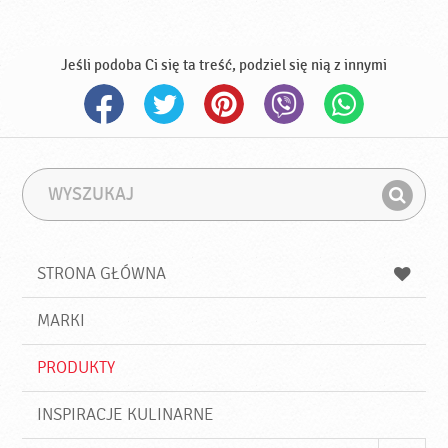
Jeśli podoba Ci się ta treść, podziel się nią z innymi
W
F
y
r
Z
s
a
n
z
z
u
a
a
STRONA GŁÓWNA
k
j
a
d
j
MARKI
ź
PRODUKTY
INSPIRACJE KULINARNE