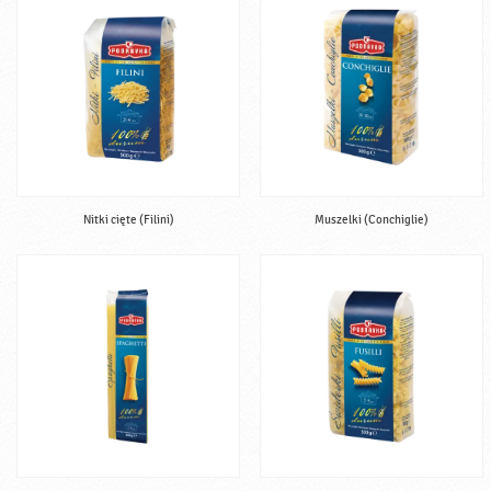
Nitki cięte (Filini)
Muszelki (Conchiglie)