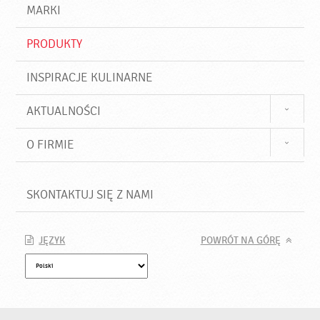
d
j
MARKI
ź
PRODUKTY
INSPIRACJE KULINARNE
AKTUALNOŚCI
O FIRMIE
SKONTAKTUJ SIĘ Z NAMI
JĘZYK
POWRÓT NA GÓRĘ