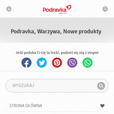
N
W
a
y
w
s
i
g
z
a
u
c
k
j
i
a
Podravka, Warzywa, Nowe produkty
w
a
r
k
a
Jeśli podoba Ci się ta treść, podziel się nią z innymi
W
F
y
r
Z
s
a
n
z
z
u
a
a
STRONA GŁÓWNA
k
j
a