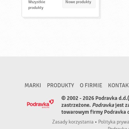
d
Wszystkie
Nowe produkty
ź
produkty
MARKI
PRODUKTY
O FIRMIE
KONTAK
© 2002 - 2026 Podravka d.d.
zastrzeżone.
Podravka
jest 
towarowym firmy Podravka d.
Zasady korzystania
•
Polityka pryw