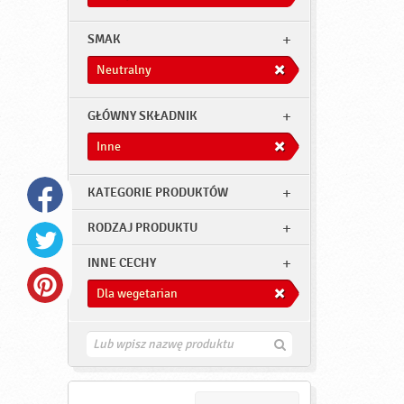
SMAK
Neutralny
GŁÓWNY SKŁADNIK
Inne
KATEGORIE PRODUKTÓW
RODZAJ PRODUKTU
INNE CECHY
Dla wegetarian
Z
n
a
j