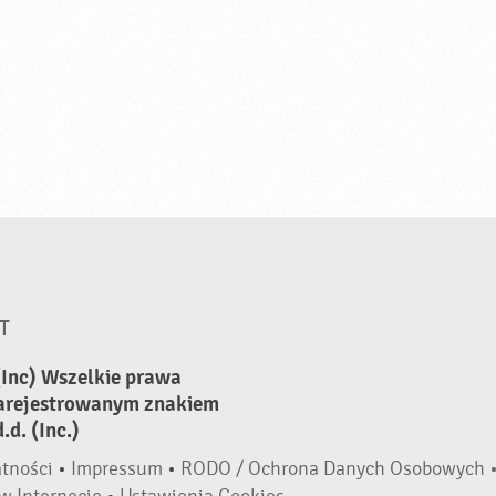
T
(Inc) Wszelkie prawa
zarejestrowanym znakiem
d. (Inc.)
atności
•
Impressum
•
RODO / Ochrona Danych Osobowych 