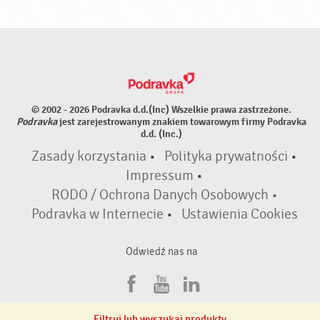
© 2002 - 2026 Podravka d.d.(Inc) Wszelkie prawa zastrzeżone.
Podravka
jest zarejestrowanym znakiem towarowym firmy Podravka
d.d. (Inc.)
Zasady korzystania
•
Polityka prywatności
•
Impressum
•
RODO / Ochrona Danych Osobowych •
Podravka w Internecie
•
Ustawienia Cookies
Odwiedź nas na
F
Y
L
a
o
i
Filtruj lub wyszukaj produkty