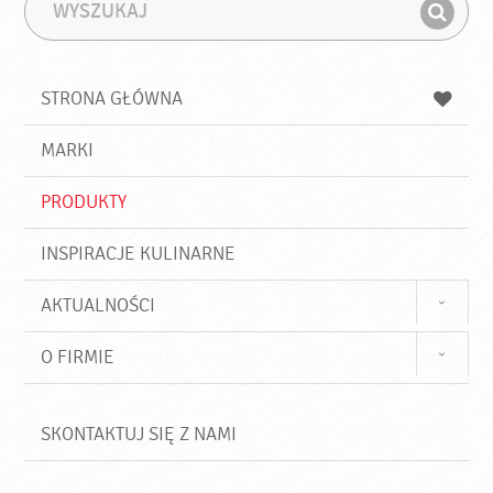
W
F
y
r
Z
s
a
n
z
z
u
a
a
STRONA GŁÓWNA
k
j
a
d
j
MARKI
ź
PRODUKTY
INSPIRACJE KULINARNE
AKTUALNOŚCI
O FIRMIE
SKONTAKTUJ SIĘ Z NAMI