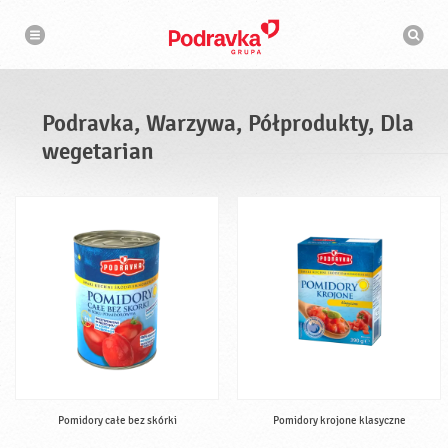
N
W
a
y
w
s
i
g
z
a
u
c
k
j
i
a
Podravka, Warzywa, Półprodukty, Dla
w
a
wegetarian
r
k
a
Pomidory całe bez skórki
Pomidory krojone klasyczne