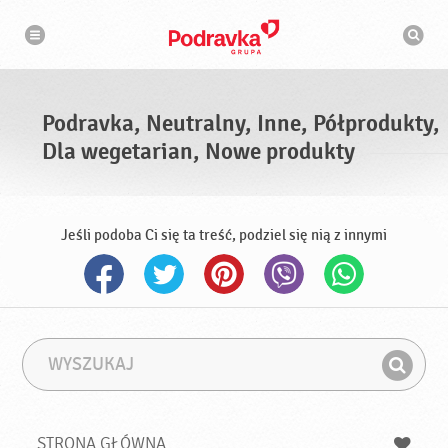
N
W
a
y
w
s
i
g
z
a
u
c
k
j
i
a
Podravka, Neutralny, Inne, Półprodukty,
w
a
Dla wegetarian, Nowe produkty
r
k
a
Jeśli podoba Ci się ta treść, podziel się nią z innymi
W
F
y
r
Z
s
a
n
z
z
u
a
a
STRONA GŁÓWNA