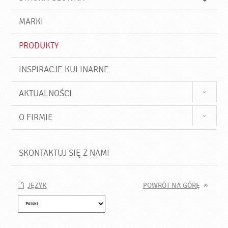
k
j
a
d
j
MARKI
ź
PRODUKTY
INSPIRACJE KULINARNE
AKTUALNOŚCI
O FIRMIE
SKONTAKTUJ SIĘ Z NAMI
JĘZYK
POWRÓT NA GÓRĘ