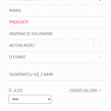
k
j
a
d
j
MARKI
ź
PRODUKTY
INSPIRACJE KULINARNE
AKTUALNOŚCI
O FIRMIE
SKONTAKTUJ SIĘ Z NAMI
JĘZYK
POWRÓT NA GÓRĘ