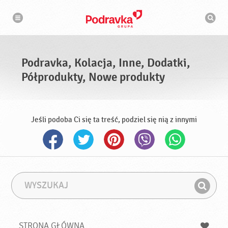
N
W
a
y
w
s
i
g
z
a
u
c
k
j
i
a
Podravka, Kolacja, Inne, Dodatki,
w
a
Półprodukty, Nowe produkty
r
k
a
Jeśli podoba Ci się ta treść, podziel się nią z innymi
W
F
y
r
Z
s
a
n
z
z
u
a
a
STRONA GŁÓWNA