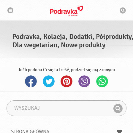
N
W
a
y
w
s
i
g
z
a
u
c
k
j
i
a
Podravka, Kolacja, Dodatki, Półprodukty
w
a
Dla wegetarian, Nowe produkty
r
k
a
Jeśli podoba Ci się ta treść, podziel się nią z innymi
W
F
y
r
Z
s
a
n
z
z
u
a
a
STRONA GŁÓWNA