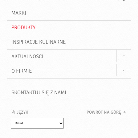
k
j
a
d
j
MARKI
ź
PRODUKTY
INSPIRACJE KULINARNE
AKTUALNOŚCI
O FIRMIE
SKONTAKTUJ SIĘ Z NAMI
JĘZYK
POWRÓT NA GÓRĘ