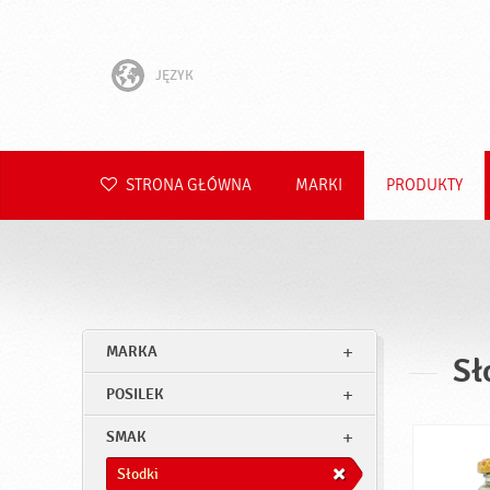
JĘZYK
English
Hrvatski
STRONA GŁÓWNA
MARKI
PRODUKTY
Slovenščina
Čeština
Slovenčina
MARKA
Sł
Română
POSILEK
Deutsch
SMAK
Słodki