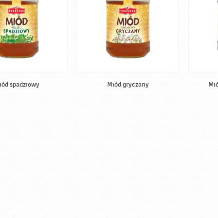
iód spadziowy
Miód gryczany
Mió