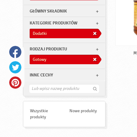
GŁÓWNY SKŁADNIK
KATEGORIE PRODUKTÓW
Dodatki
RODZAJ PRODUKTU
M
Gotowy
INNE CECHY
Z
n
a
j
d
Wszystkie
Nowe produkty
ź
produkty