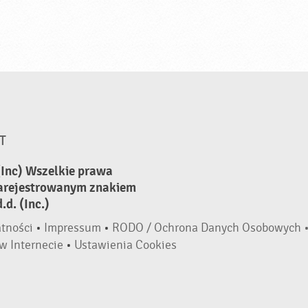
T
(Inc) Wszelkie prawa
zarejestrowanym znakiem
d. (Inc.)
atności
•
Impressum
•
RODO / Ochrona Danych Osobowych 
w Internecie
•
Ustawienia Cookies