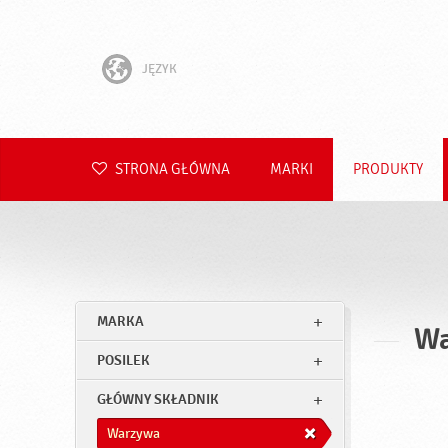
JĘZYK
English
Hrvatski
STRONA GŁÓWNA
MARKI
PRODUKTY
Slovenščina
Čeština
Slovenčina
MARKA
Wa
Română
POSILEK
Deutsch
GŁÓWNY SKŁADNIK
Warzywa