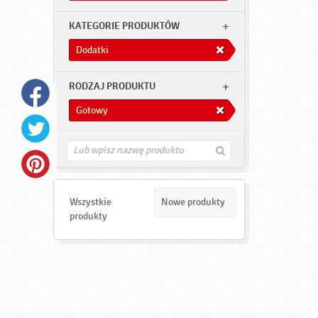
KATEGORIE PRODUKTÓW
Dodatki
RODZAJ PRODUKTU
Gotowy
Z
n
a
j
d
Wszystkie
Nowe produkty
ź
produkty