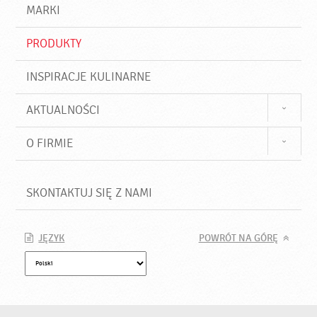
d
j
MARKI
ź
PRODUKTY
INSPIRACJE KULINARNE
AKTUALNOŚCI
O FIRMIE
SKONTAKTUJ SIĘ Z NAMI
JĘZYK
POWRÓT NA GÓRĘ