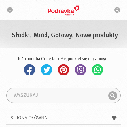
N
W
a
y
w
s
i
g
z
a
u
c
k
j
i
a
Słodki, Miód, Gotowy, Nowe produkty
w
a
r
k
a
Jeśli podoba Ci się ta treść, podziel się nią z innymi
W
F
y
r
Z
s
a
n
z
z
u
a
a
STRONA GŁÓWNA
k
j
a