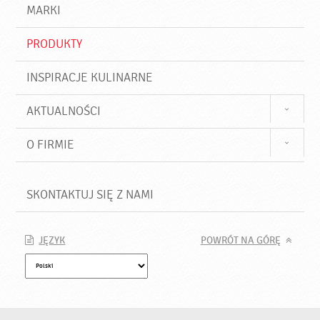
d
j
MARKI
ź
PRODUKTY
INSPIRACJE KULINARNE
AKTUALNOŚCI
O FIRMIE
SKONTAKTUJ SIĘ Z NAMI
JĘZYK
POWRÓT NA GÓRĘ