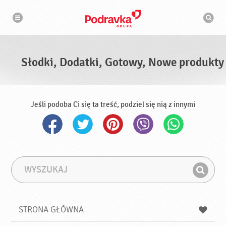
N
W
a
y
w
s
i
g
z
a
u
c
k
j
i
a
Słodki, Dodatki, Gotowy, Nowe produkty
w
a
r
k
a
Jeśli podoba Ci się ta treść, podziel się nią z innymi
W
F
y
r
Z
s
a
n
z
z
u
a
a
STRONA GŁÓWNA
k
j
a