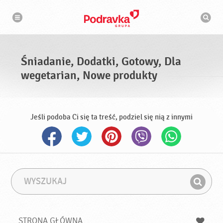
N
W
a
y
w
s
i
g
z
a
u
c
k
j
i
a
Śniadanie, Dodatki, Gotowy, Dla
w
a
wegetarian, Nowe produkty
r
k
a
Jeśli podoba Ci się ta treść, podziel się nią z innymi
W
F
y
r
Z
s
a
n
z
z
u
a
a
STRONA GŁÓWNA