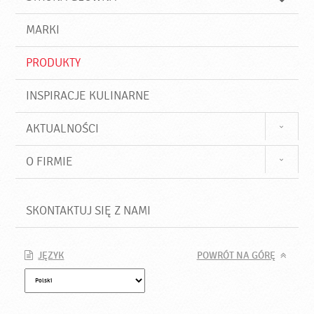
k
j
a
d
j
MARKI
ź
PRODUKTY
INSPIRACJE KULINARNE
AKTUALNOŚCI
O FIRMIE
SKONTAKTUJ SIĘ Z NAMI
JĘZYK
POWRÓT NA GÓRĘ