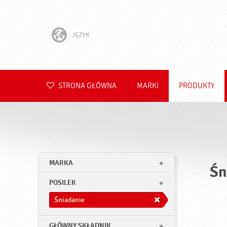
JĘZYK
English
Hrvatski
STRONA GŁÓWNA
MARKI
PRODUKTY
Slovenščina
Čeština
Slovenčina
MARKA
Śn
Română
POSILEK
Deutsch
Śniadanie
GŁÓWNY SKŁADNIK