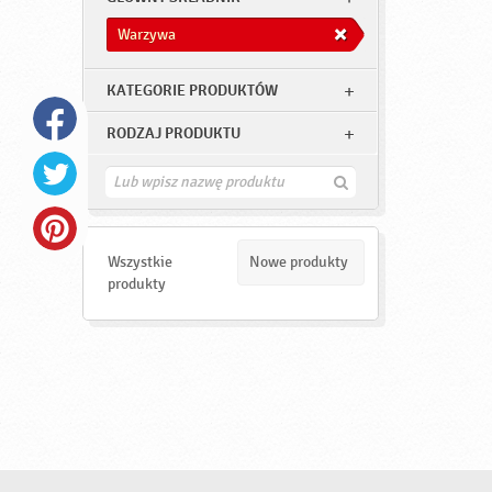
Warzywa
KATEGORIE PRODUKTÓW
RODZAJ PRODUKTU
Z
n
a
j
d
Wszystkie
Nowe produkty
ź
produkty