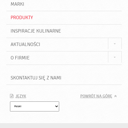
d
j
MARKI
ź
PRODUKTY
INSPIRACJE KULINARNE
AKTUALNOŚCI
O FIRMIE
SKONTAKTUJ SIĘ Z NAMI
JĘZYK
POWRÓT NA GÓRĘ