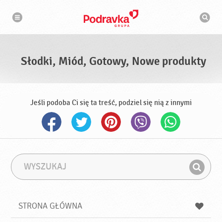
N
W
a
y
w
s
i
g
z
a
u
c
k
j
i
a
Słodki, Miód, Gotowy, Nowe produkty
w
a
r
k
a
Jeśli podoba Ci się ta treść, podziel się nią z innymi
W
F
y
r
Z
s
a
n
z
z
u
a
a
STRONA GŁÓWNA
k
j
a